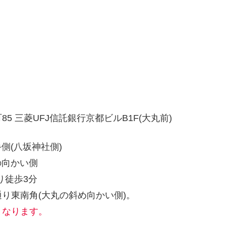
 三菱UFJ信託銀行京都ビルB1F(大丸前)
側(八坂神社側)
の向かい側
り徒歩3分
り東南角(大丸の斜め向かい側)。
となります。