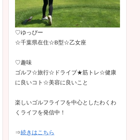
♡ゆっぴー
☆千葉県在住☆B型☆乙女座
♡趣味
ゴルフ☆旅行☆ドライブ★筋トレ☆健康
に良いコト☆美容に良いこと
楽しいゴルフライフを中心としたわくわ
くライフを発信中！
⇒
続きはこちら