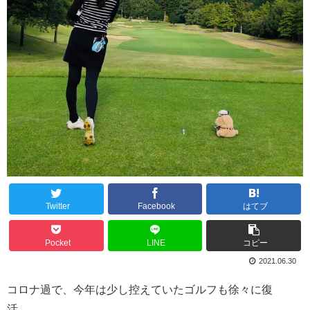
Twitter
Facebook
はてブ
Pocket
LINE
コピー
2021.06.30
コロナ過で、今年は少し控えていたゴルフも徐々に復
活、、。