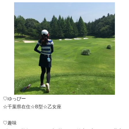
♡ゆっぴー
☆千葉県在住☆B型☆乙女座
♡趣味