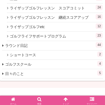
24
ライザップゴルフレッスン スコアコミット
16
ライザップゴルフレッスン 継続スコアアップ
12
ライザップゴルフetc
23
ゴルフライフサポートプログラム
44
ラウンド日記
2
ショートコース
4
ゴルフスクール
5
日々のこと
© 2017 100 切りを目指すみんなのゴルフ部.
ホーム
検索
トップ
サイドバー