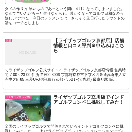
タメの作り方 早いものであっという間に４月になってしまいました。
なんて早いんだろーと焦りながらも、暖かくなってゴルフ日和なのも
嬉しいですね。 今日のレッスンでは、さっそく先日行ったラウンドの
話をコーチとしまし...
【ライザップゴルフ京都店】店舗
店舗
情報と口コミ評判※申込みはこち
ら
＼ライザップゴルフ公式サイト／ ライザップゴルフ京都店情報 営業時
間 7:00～23:00 住所 〒600-8006 京都府京都市下京区四条通高倉東入立
売中之町85 三菱UFJ信託銀行京都ビルB1F(大丸前) 最寄り駅 阪...
ライザップゴルフ立川店でインド
ライザップゴルフetc
アゴルフコンペに挑戦してみた！
全国のライザップゴルフで開催されているインドアゴルフコンペに挑
戦してみました。 これはライザップゴルフのシミュレーションでゴル