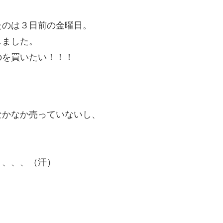
たのは３日前の金曜日。
しました。
のを買いたい！！！
なかなか売っていないし、
、、、、（汗）