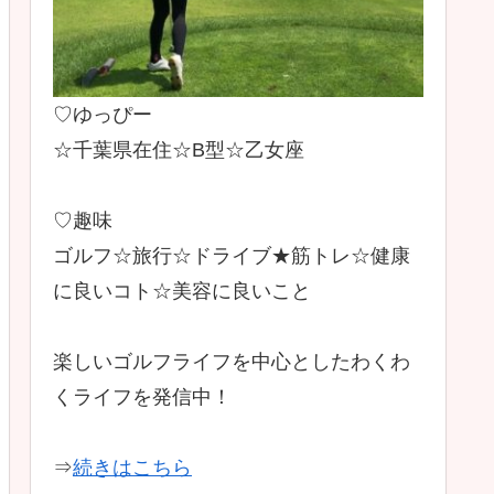
♡ゆっぴー
☆千葉県在住☆B型☆乙女座
♡趣味
ゴルフ☆旅行☆ドライブ★筋トレ☆健康
に良いコト☆美容に良いこと
楽しいゴルフライフを中心としたわくわ
くライフを発信中！
⇒
続きはこちら