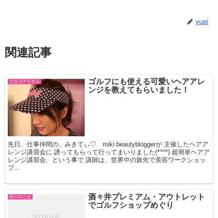
yupi
関連記事
ゴルフにも使える可愛いヘアアレ
ゴルフアイテム
ンジを教えてもらいました！
先日、仕事仲間の、みきてぃ♡ miki.beautybloggerが 主催したヘアア
レンジ講習会に 誘ってもらって行ってまいりました(*^^*) 超簡単ヘアア
レンジ講習会、という事で 講師は、世界中の旅先で美容ワークショッ
プ...
酒々井プレミアム・アウトレット
日々のこと
でゴルフショップめぐり