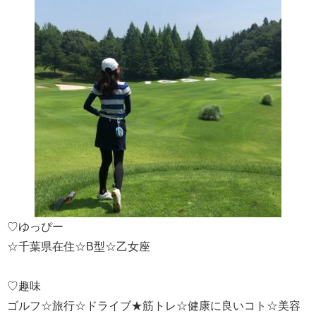
♡ゆっぴー
☆千葉県在住☆B型☆乙女座
♡趣味
ゴルフ☆旅行☆ドライブ★筋トレ☆健康に良いコト☆美容